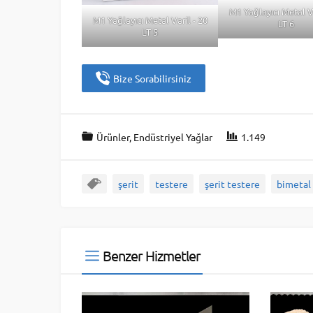
M1 Yağlayıcı Metal Va
M1 Yağlayıcı Metal Varil - 20
LT 6
LT 5
Bize Sorabilirsiniz
Ürünler
,
Endüstriyel Yağlar
1.149
şerit
testere
şerit testere
bimetal
Benzer Hizmetler