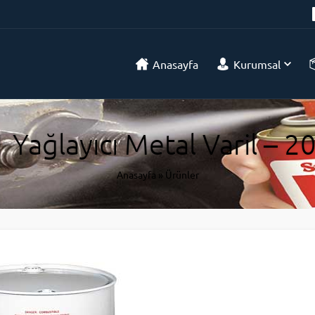
Anasayfa
Kurumsal
 Yağlayıcı Metal Varil – 20
Anasayfa
»
Ürünler