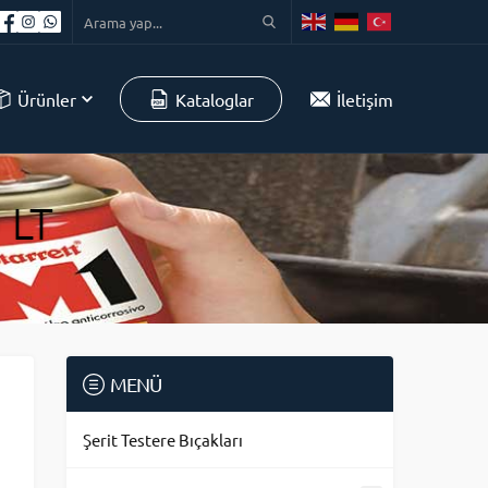
Ürünler
Kataloglar
İletişim
 LT
MENÜ
Şerit Testere Bıçakları