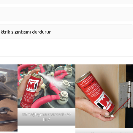
r
trik sızıntısını durdurur
M1 Yağlayıcı Metal Varil - 20
LT 7