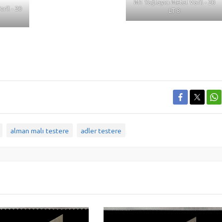
M1 Yağlayıcı Metal Varil - 20
ril - 20
LT 8
alman malı testere
adler testere