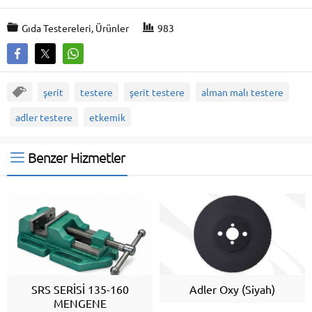
Gıda Testereleri
,
Ürünler
983
şerit
testere
şerit testere
alman malı testere
adler testere
etkemik
Benzer Hizmetler
SRS SERİSİ 135-160
Adler Oxy (Siyah)
MENGENE