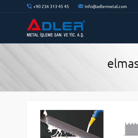
+90 236 313 45 45
info@adlermetal.com
elmas